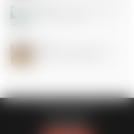
26
FÉVR.
Cautionnement et créancier professionnel : la Cour
de cassation clarifie la notion
26
FÉVR.
Loi de finances 2025 : quelles mesures pour le
logement et l’accession à la propriété ?
CLAVIER - WALIGORA
14 rue Saint-Honoré
78000 VERSAILLES
Tél :
01 30 21 84 82