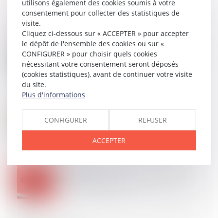
utilisons également des cookies soumis à votre
consentement pour collecter des statistiques de
visite.
Cliquez ci-dessous sur « ACCEPTER » pour accepter
le dépôt de l'ensemble des cookies ou sur «
05
MARS
Une association peut-elle être soumise aux règles du
CONFIGURER » pour choisir quels cookies
droit de la consommation ?
nécessitant votre consentement seront déposés
(cookies statistiques), avant de continuer votre visite
du site.
Plus d'informations
05
MARS
Non-conformité apparente et action en justice : un
CONFIGURER
REFUSER
délai strict d’un an en VEFA
ACCEPTER
27
FÉVR.
Le juge ne peut se fonder exclusivement sur une
expertise non judiciaire