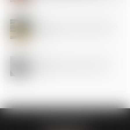
27
MAI
La date de réception au service de publicité foncière
détermine la validité du renouvellement d’une
hypothèque
26
MAI
En cas de résiliation anticipée d’un CDD, le prix
n’est dû qu’en contrepartie des prestations
exécutées
CLAVIER - WALIGORA
14 rue Saint-Honoré