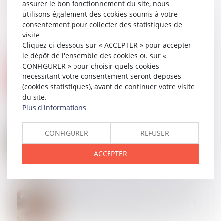
assurer le bon fonctionnement du site, nous
utilisons également des cookies soumis à votre
consentement pour collecter des statistiques de
visite.
Cliquez ci-dessous sur « ACCEPTER » pour accepter
le dépôt de l'ensemble des cookies ou sur «
CONFIGURER » pour choisir quels cookies
04
JUIN
nécessitant votre consentement seront déposés
Médiation judiciaire et péremption d’instance :
quelles diligences accomplir ?
(cookies statistiques), avant de continuer votre visite
du site.
Plus d'informations
03
JUIN
CONFIGURER
REFUSER
Saisie immobilière : le décret du 27 novembre 2020
ne permet pas de prolonger rétroactivement une
ACCEPTER
prorogation judiciaire
03
JUIN
L’absence de valeur probante d’un acte de notoriété
acquisitive ne peut entraîner sa nullité