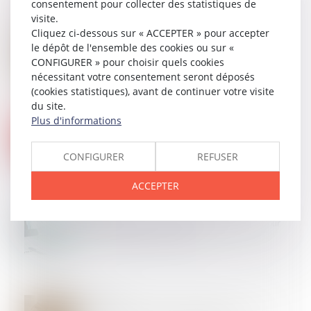
consentement pour collecter des statistiques de
visite.
Cliquez ci-dessous sur « ACCEPTER » pour accepter
05
MARS
Non-conformité apparente et action en justice : un
le dépôt de l'ensemble des cookies ou sur «
délai strict d’un an en VEFA
CONFIGURER » pour choisir quels cookies
nécessitant votre consentement seront déposés
(cookies statistiques), avant de continuer votre visite
du site.
Plus d'informations
27
FÉVR.
Le juge ne peut se fonder exclusivement sur une
expertise non judiciaire
CONFIGURER
REFUSER
ACCEPTER
26
FÉVR.
Cautionnement et créancier professionnel : la Cour
de cassation clarifie la notion
26
FÉVR.