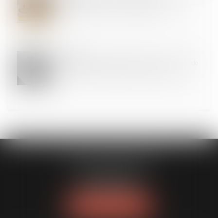
Loi de finances 2025 : quelles mesures pour le
logement et l’accession à la propriété ?
25
FÉVR.
Garantie des charges non déclarées : une clause de
non-recours suffit-elle à exonérer le vendeur ?
CLAVIER - WALIGORA
14 rue Saint-Honoré
78000 VERSAILLES
Tél :
01 30 21 84 82
NOUS LOCALISER