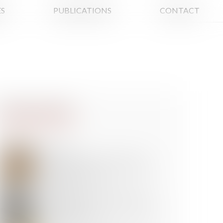
S
PUBLICATIONS
CONTACT
30
AVR.
Détermination de la créance et
injonction de payer : le contrat et
rien que le contrat !
29
AVR.
Responsabilité civile de l’avocat :
interdiction de réparer deux fois le
même dommage
25
AVR.