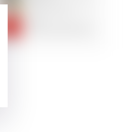
Vous louez un logement en LMNP ?
Voici ce qu'il faut retenir
24
AVR.
Caducité de la déclaration d’appel :
attention au formalisme excessif !