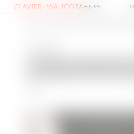
CLAVIER - WALIGORA
ÉQUIPE
C
ACCUEIL
CLAUSE DE NON-RECOURS : PAS D’EXONÉRATION DE L’OB
Droit immobilier
CLAUSE DE NON-RECOU
DE L’OBLIGATION DE D
23/04/2025