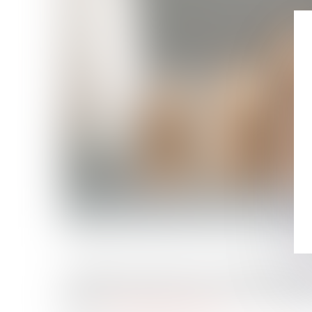
Le bailleur ne peut s’exonérer de son obligation de dé
moyen d’une clause de non-recours insérée dans le bail
Source :
www.lemag-juridique.com