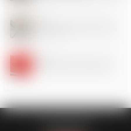
05
SEPT.
La pompe à chaleur ayant nécessité des travaux
modestes n’est pas un ouvrage au sens de l’article
1792 du Code civil !
04
SEPT.
Déclaration d’appel et article 901 : la mention d’«
appel total » suffit en cas de dispositif unique
CLAVIER - WALIGORA
14 rue Saint-Honoré