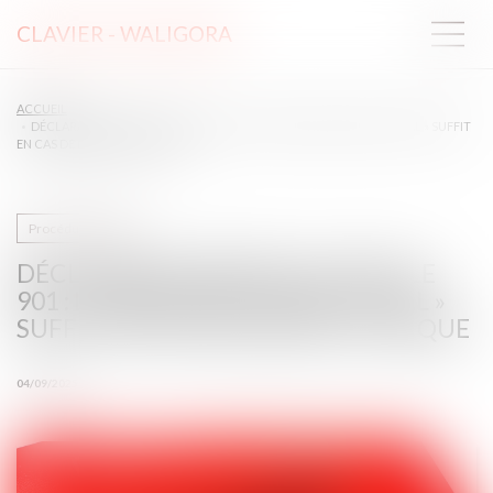
CLAVIER - WALIGORA
ACCUEIL
DÉCLARATION D’APPEL ET ARTICLE 901 : LA MENTION D’« APPEL TOTAL » SUFFIT
EN CAS DE DISPOSITIF UNIQUE
Procédure civile
DÉCLARATION D’APPEL ET ARTICLE
901 : LA MENTION D’« APPEL TOTAL »
SUFFIT EN CAS DE DISPOSITIF UNIQUE
04/09/2025