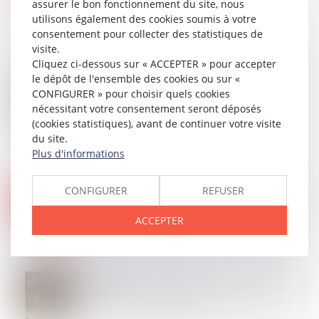
assurer le bon fonctionnement du site, nous
utilisons également des cookies soumis à votre
consentement pour collecter des statistiques de
visite.
Cliquez ci-dessous sur « ACCEPTER » pour accepter
le dépôt de l'ensemble des cookies ou sur «
CONFIGURER » pour choisir quels cookies
12
SEPT.
MaPrimeRénov' : redémarrage prévu le 30
nécessitant votre consentement seront déposés
septembre
(cookies statistiques), avant de continuer votre visite
du site.
Plus d'informations
11
SEPT.
CONFIGURER
REFUSER
La transposition de la directive n°2020/1828 du 25
novembre 2020 relative aux actions de groupe est
désormais parachevée !
ACCEPTER
10
SEPT.
Registre national des copropriétés : un décret pour
préciser les données à déclarer