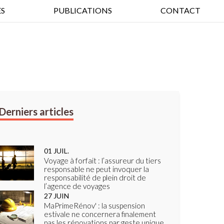
S
PUBLICATIONS
CONTACT
01
JUIL.
Voyage à forfait : l’assureur du tiers
responsable ne peut invoquer la
responsabilité de plein droit de
l’agence de voyages
27
JUIN
MaPrimeRénov' : la suspension
estivale ne concernera finalement
pas les rénovations par geste unique