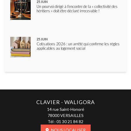
25
JUIN
Un pourvoi dirigé à l’encontre de la « collectivité des
héritiers » doit être déclaré irrecevable !
25
JUIN
Cotisations 2026 : un arrêté qui confirme les règles
applicables au logement social
CLAVIER - WALIGORA
14 rue Saint-Honoré
78000 VERSAILLES
Tél :
01 30 21 84 82
NOUS LOCALISER