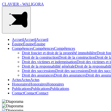
CLAVIER - WALIGORA
Accueil
Accueil
Accueil
Équipe
Équipe
Équipe
Compétences
Compétences
Compétences
Droit foncier et droit de la propriété immobilière
Droit fon
Droit de la construction
Droit de la construction
Droit de l
Droit des victimes et indemnisation
Droit des victimes et 
Droit de la responsabilité générale
Droit de la responsabil
Droit des successions
Droit des successions
Droit des succ
Droit des assurances
Droit des assurances
Droit des assur
Actus
Actus
Actus
Honoraires
Honoraires
Honoraires
Publications
Publications
Publications
Contact
Contact
Contact