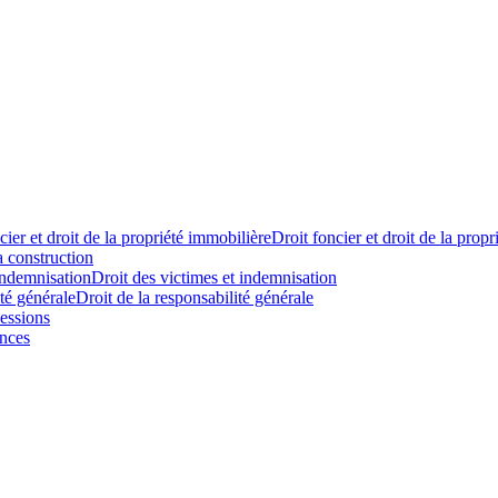
cier et droit de la propriété immobilière
Droit foncier et droit de la prop
a construction
indemnisation
Droit des victimes et indemnisation
ité générale
Droit de la responsabilité générale
essions
ances