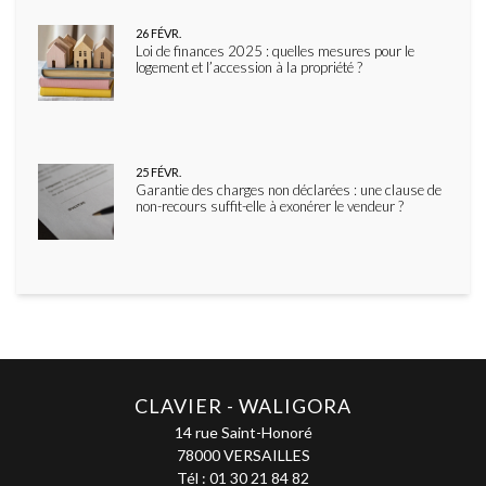
26
FÉVR.
Loi de finances 2025 : quelles mesures pour le
logement et l’accession à la propriété ?
25
FÉVR.
Garantie des charges non déclarées : une clause de
non-recours suffit-elle à exonérer le vendeur ?
CLAVIER - WALIGORA
14 rue Saint-Honoré
78000 VERSAILLES
Tél :
01 30 21 84 82