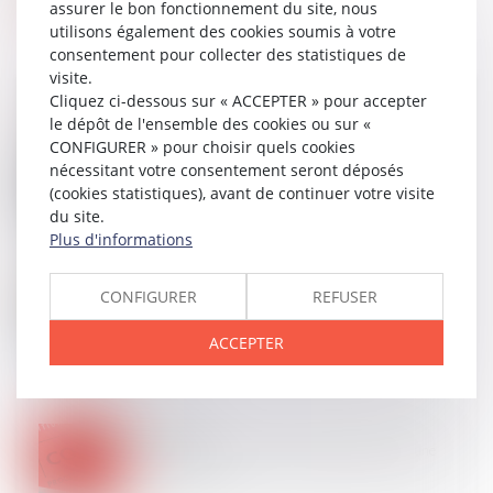
assurer le bon fonctionnement du site, nous
utilisons également des cookies soumis à votre
consentement pour collecter des statistiques de
visite.
Cliquez ci-dessous sur « ACCEPTER » pour accepter
le dépôt de l'ensemble des cookies ou sur «
CONFIGURER » pour choisir quels cookies
24
MARS
nécessitant votre consentement seront déposés
Une convention de trésorerie n'entraîne pas le
transfert d'une obligation de paiement !
(cookies statistiques), avant de continuer votre visite
du site.
Plus d'informations
21
MARS
CONFIGURER
REFUSER
La garantie décennale ne s’applique pas aux
équipements indispensables à l’activité
ACCEPTER
professionnelle.
20
MARS
Péremption d’instance : une action tardive est une
action perdue