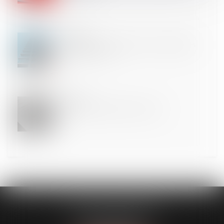
19
MARS
Annulation du mandat du syndic : restitution des
honoraires perçus !
18
MARS
Point sur l’exécution forcée en nature
CLAVIER - WALIGORA
14 rue Saint-Honoré