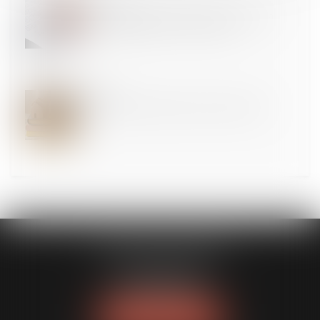
09
JUIL.
Information annuelle de la caution : le nom de la
caution doit figurer sur la liste d’envoi !
08
JUIL.
Renforcer la fiabilité et l'encadrement du DPE
CLAVIER - WALIGORA
14 rue Saint-Honoré
78000 VERSAILLES
Tél :
01 30 21 84 82
NOUS LOCALISER