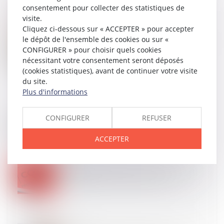
consentement pour collecter des statistiques de
visite.
Cliquez ci-dessous sur « ACCEPTER » pour accepter
15
JUIL.
le dépôt de l'ensemble des cookies ou sur «
Action paulienne : la créance doit être certaine, mais
CONFIGURER » pour choisir quels cookies
pas forcément chiffrée
nécessitant votre consentement seront déposés
(cookies statistiques), avant de continuer votre visite
du site.
Plus d'informations
15
JUIL.
Même sur demande du client, une réparation non
conforme engage la responsabilité du garagiste !
CONFIGURER
REFUSER
ACCEPTER
10
JUIL.
L’indivisibilité n’existe que si deux décisions sont
matériellement inconciliables à exécuter