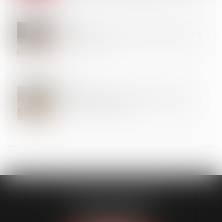
16
AVR.
Pas de devoir de mise en garde de la caution envers
la sous-caution
15
AVR.
Quelles utilisations du logement sont autorisées
dans un bail de location ?
CLAVIER - WALIGORA
14 rue Saint-Honoré
78000 VERSAILLES