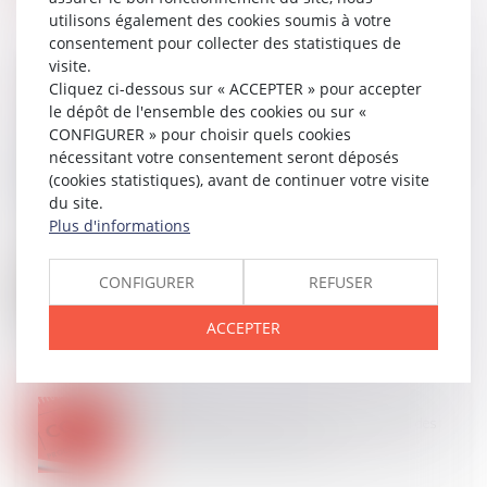
utilisons également des cookies soumis à votre
consentement pour collecter des statistiques de
visite.
Cliquez ci-dessous sur « ACCEPTER » pour accepter
le dépôt de l'ensemble des cookies ou sur «
22
AVR.
CONFIGURER » pour choisir quels cookies
Mandat et intérêts légaux : l’appropriation des fonds
nécessitant votre consentement seront déposés
suffit !
(cookies statistiques), avant de continuer votre visite
du site.
Plus d'informations
18
AVR.
CONFIGURER
REFUSER
Assurance construction : pas de retour en arrière
après acceptation de garantie
ACCEPTER
17
AVR.
Compétence du juge de la mise en état : rappel des
limites de l’effet dévolutif en appel