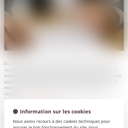
En vertu de l’ancien article 2291 alinéa 2 du Code civil, la sous-
caution garantit non pas la dette du débiteur principal envers le
créancier, mais celle de la caution envers ce créancier. Il en résulte
que la caution principale, qui n’est pas un dispensateur de crédit,
n’est pas tenue d’un devoir de mise en garde envers la sous-
caution...
Source :
www.lemag-juridique.com
Information sur les cookies
Nous avons recours à des cookies techniques pour
assurer le bon fonctionnement du site, nous