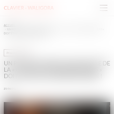
CLAVIER - WALIGORA
ACCUEIL
UN POURVOI DIRIGÉ À L’ENCONTRE DE LA « COLLECTIVITÉ DES HÉRITIERS »
DOIT ÊTRE DÉCLARÉ IRRECEVABLE !
Procédure civile
UN POURVOI DIRIGÉ À L’ENCONTRE DE
LA « COLLECTIVITÉ DES HÉRITIERS »
DOIT ÊTRE DÉCLARÉ IRRECEVABLE !
25/06/2026