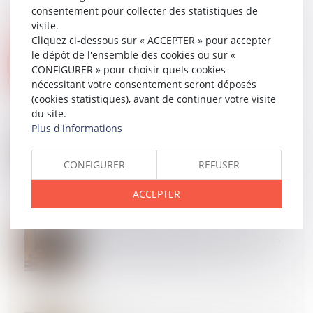
consentement pour collecter des statistiques de
visite.
Cliquez ci-dessous sur « ACCEPTER » pour accepter
02
JUIL.
le dépôt de l'ensemble des cookies ou sur «
La demande de « mise à néant » du jugement vaut
CONFIGURER » pour choisir quels cookies
demande d'infirmation
nécessitant votre consentement seront déposés
(cookies statistiques), avant de continuer votre visite
du site.
Plus d'informations
01
JUIL.
Copropriété : une mise en demeure imprécise bloque
le recouvrement
CONFIGURER
REFUSER
ACCEPTER
25
JUIN
Un pourvoi dirigé à l’encontre de la « collectivité des
héritiers » doit être déclaré irrecevable !