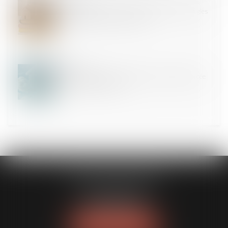
25
JUIN
Cotisations 2026 : un arrêté qui confirme les règles
applicables au logement social
17
JUIN
Logement décent : distinction entre exécution forcée
et action indemnitaire
CLAVIER - WALIGORA
14 rue Saint-Honoré
78000 VERSAILLES
Tél :
01 30 21 84 82
NOUS LOCALISER