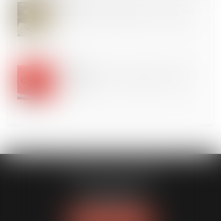
02
MAI
Quelles sont les obligations liées à la carte BTP ?
30
AVR.
Résolution judiciaire : l’assignation vaut mise en
demeure
CLAVIER - WALIGORA
14 rue Saint-Honoré
78000 VERSAILLES
Tél :
01 30 21 84 82