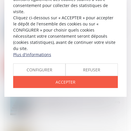
consentement pour collecter des statistiques de
visite.
Cliquez ci-dessous sur « ACCEPTER » pour accepter
09
MAI
le dépôt de l'ensemble des cookies ou sur «
Certificats d’économies d’énergie (CEE) : encore des
CONFIGURER » pour choisir quels cookies
modifications à connaître
nécessitant votre consentement seront déposés
(cookies statistiques), avant de continuer votre visite
du site.
Plus d'informations
09
MAI
Pas de péremption de l’instance au cours d’une
procédure orale !
CONFIGURER
REFUSER
ACCEPTER
06
MAI
Copropriété : pas de présomption automatique sans
vice ou défaut établi