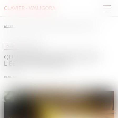
CLAVIER - WALIGORA
ACCUEIL
QUELLES SONT LES OBLIGATIONS LIÉES À LA CARTE BTP ?
Droit de la construction
QUELLES SONT LES OBLIGATIONS
LIÉES À LA CARTE BTP ?
02/05/2025