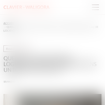
CLAVIER - WALIGORA
ACCUEIL
QUELLES UTILISATIONS DU LOGEMENT SONT AUTORISÉES DANS UN BAIL DE
LOCATION ?
Baux d'habitation
QUELLES UTILISATIONS DU
LOGEMENT SONT AUTORISÉES DANS
UN BAIL DE LOCATION ?
15/04/2025