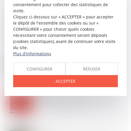
consentement pour collecter des statistiques de
visite.
Cliquez ci-dessous sur « ACCEPTER » pour accepter
22
AVR.
le dépôt de l'ensemble des cookies ou sur «
Mandat et intérêts légaux : l’appropriation des fonds
CONFIGURER » pour choisir quels cookies
suffit !
nécessitant votre consentement seront déposés
(cookies statistiques), avant de continuer votre visite
du site.
Plus d'informations
18
AVR.
Assurance construction : pas de retour en arrière
après acceptation de garantie
CONFIGURER
REFUSER
ACCEPTER
17
AVR.
Compétence du juge de la mise en état : rappel des
limites de l’effet dévolutif en appel