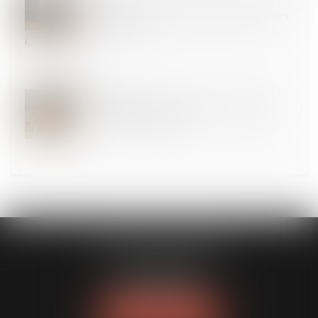
16
AVR.
Pas de devoir de mise en garde de la caution envers
la sous-caution
15
AVR.
Quelles utilisations du logement sont autorisées
dans un bail de location ?
CLAVIER - WALIGORA
14 rue Saint-Honoré
78000 VERSAILLES
Tél :
01 30 21 84 82
NOUS LOCALISER