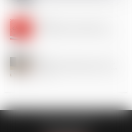
17
JUIL.
Recevabilité de l’action : l’assignation pour
opposabilité suffit à interrompre la prescription
16
JUIL.
Inscription d’une hypothèque pendant un plan de
sauvegarde : interdiction confirmée par la Cour de
cassation
CLAVIER - WALIGORA
14 rue Saint-Honoré