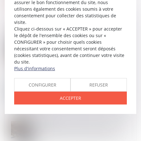
assurer le bon fonctionnement du site, nous
utilisons également des cookies soumis à votre
consentement pour collecter des statistiques de
visite.
Cliquez ci-dessous sur « ACCEPTER » pour accepter
le dépôt de l'ensemble des cookies ou sur «
CONFIGURER » pour choisir quels cookies
22
JUIL.
nécessitant votre consentement seront déposés
Bail de réhabilitation : lancement de
l’expérimentation
(cookies statistiques), avant de continuer votre visite
du site.
Plus d'informations
22
JUIL.
CONFIGURER
REFUSER
Contrats interdépendants : la résolution notifiée
suffit à entraîner la caducité
ACCEPTER
18
JUIL.
Retards de chantier : le maître d’œuvre peut être
condamné… même par un tiers au contrat