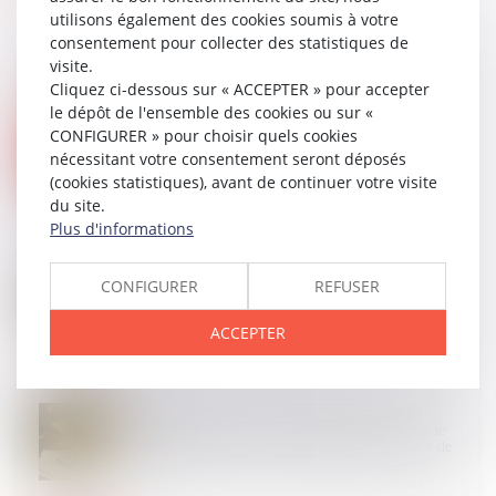
utilisons également des cookies soumis à votre
consentement pour collecter des statistiques de
visite.
Cliquez ci-dessous sur « ACCEPTER » pour accepter
le dépôt de l'ensemble des cookies ou sur «
14
MAI
CONFIGURER » pour choisir quels cookies
Dispositif des conclusions d’appel et fin de non-
nécessitant votre consentement seront déposés
recevoir : l’exigence de précision ne saurait être
excessive !
(cookies statistiques), avant de continuer votre visite
du site.
Plus d'informations
13
MAI
CONFIGURER
REFUSER
Relance de l’immobilier : un nouveau projet de loi «
Logement » attendu pour l’été 2026
ACCEPTER
26
SEPT.
Sous-traitance et garantie de paiement : la Cour de
cassation confirme la responsabilité du dirigeant de
droit