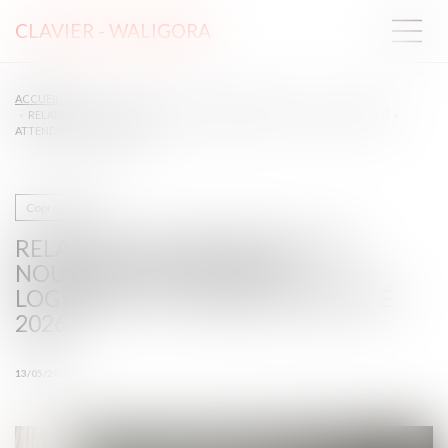
CLAVIER - WALIGORA
ACCUEIL
RELANCE DE L’IMMOBILIER : UN NOUVEAU PROJET DE LOI « LOGEMENT »
ATTENDU POUR L’ÉTÉ 2026
Copropriété
RELANCE DE L’IMMOBILIER : UN
NOUVEAU PROJET DE LOI «
LOGEMENT » ATTENDU POUR L’ÉTÉ
2026
13/05/2026