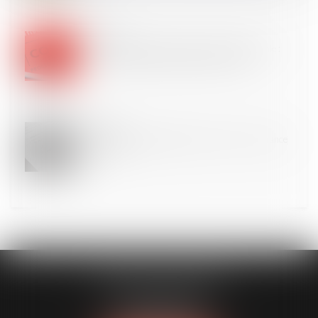
25
SEPT.
Péremption d’instance dans une procédure orale :
l’absence de diligence exigible des parties
24
SEPT.
La portée de l’engagement de la caution - La finance
pour tous
CLAVIER - WALIGORA
14 rue Saint-Honoré
78000 VERSAILLES