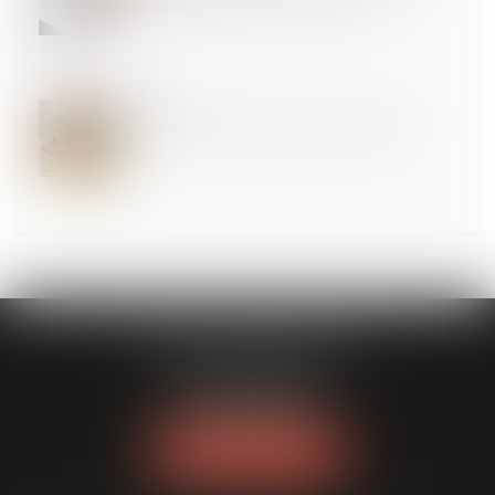
caution doit figurer sur la liste d’envoi !
08
JUIL.
Renforcer la fiabilité et l'encadrement du DPE
CLAVIER - WALIGORA
14 rue Saint-Honoré
78000 VERSAILLES
Tél :
01 30 21 84 82
NOUS LOCALISER