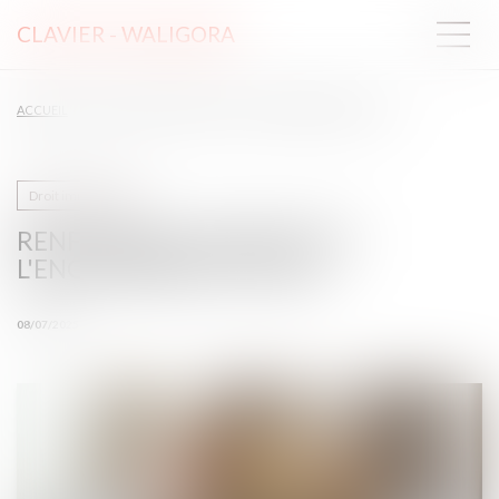
CLAVIER - WALIGORA
ACCUEIL
RENFORCER LA FIABILITÉ ET L'ENCADREMENT DU DPE
Droit immobilier
RENFORCER LA FIABILITÉ ET
L'ENCADREMENT DU DPE
08/07/2025