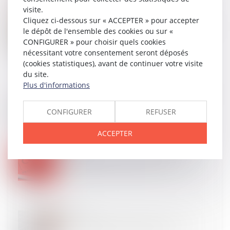
visite.
15
JUIL.
Cliquez ci-dessous sur « ACCEPTER » pour accepter
Action paulienne : la créance doit être certaine, mais
le dépôt de l'ensemble des cookies ou sur «
pas forcément chiffrée
CONFIGURER » pour choisir quels cookies
nécessitant votre consentement seront déposés
(cookies statistiques), avant de continuer votre visite
du site.
15
JUIL.
Plus d'informations
Même sur demande du client, une réparation non
conforme engage la responsabilité du garagiste !
CONFIGURER
REFUSER
ACCEPTER
10
JUIL.
L’indivisibilité n’existe que si deux décisions sont
matériellement inconciliables à exécuter
09
JUIL.
Information annuelle de la caution : le nom de la