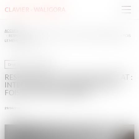
CLAVIER - WALIGORA
ACCUEIL
RESPONSABILITÉ CIVILE DE L’AVOCAT : INTERDICTION DE RÉPARER DEUX FOIS
LE MÊME DOMMAGE
Droit de la responsabilité
RESPONSABILITÉ CIVILE DE L’AVOCAT :
INTERDICTION DE RÉPARER DEUX
FOIS LE MÊME DOMMAGE
29/04/2025