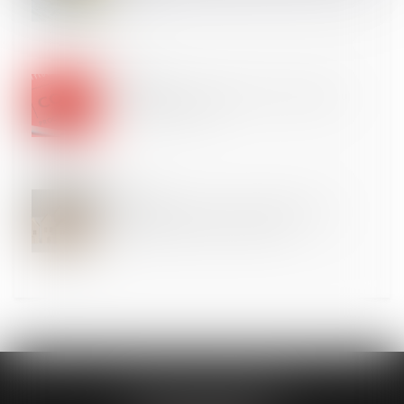
24
AVR.
Caducité de la déclaration d’appel : attention au
formalisme excessif !
23
AVR.
Clause de non-recours : pas d’exonération de
l’obligation de délivrance du bailleur
CLAVIER - WALIGORA