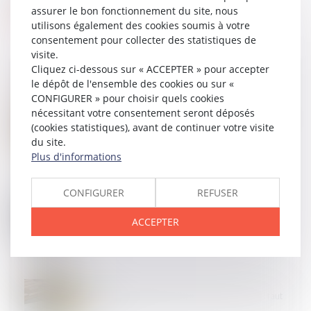
assurer le bon fonctionnement du site, nous
utilisons également des cookies soumis à votre
consentement pour collecter des statistiques de
visite.
Cliquez ci-dessous sur « ACCEPTER » pour accepter
le dépôt de l'ensemble des cookies ou sur «
CONFIGURER » pour choisir quels cookies
30
AVR.
nécessitant votre consentement seront déposés
Détermination de la créance et injonction de payer :
(cookies statistiques), avant de continuer votre visite
le contrat et rien que le contrat !
du site.
Plus d'informations
CONFIGURER
REFUSER
29
AVR.
Responsabilité civile de l’avocat : interdiction de
réparer deux fois le même dommage
ACCEPTER
25
AVR.
Vous louez un logement en LMNP ? Voici ce qu'il faut
retenir