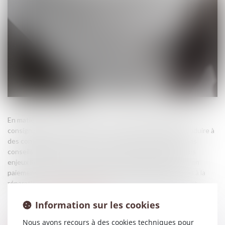
En matière de vente en l’état futur d’achèvement (VEFA), la
consignation du solde du prix en cas de désordres peut conduire à
des contentieux complexes, notamment en cas de faute des
conseils juridiques successifs. La présente affaire illustre les
enjeux liés à la prescription biennale applicable aux actions en
paiement des professionnels contre les consommateurs, et à la
réparation intégrale du préjudice en cas de faute d’un avocat...
Source :
www.lemag-juridique.com
Information sur les cookies
Nous avons recours à des cookies techniques pour