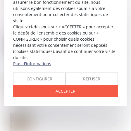
assurer le bon fonctionnement du site, nous
utilisons également des cookies soumis à votre
consentement pour collecter des statistiques de
visite.
Cliquez ci-dessous sur « ACCEPTER » pour accepter
le dépôt de l'ensemble des cookies ou sur «
CONFIGURER » pour choisir quels cookies
29
JUIL.
nécessitant votre consentement seront déposés
Désignation d'un administrateur provisoire
l'absence de syndic s'apprécie au jour du jugement
(cookies statistiques), avant de continuer votre visite
du site.
Plus d'informations
21
JUIL.
CONFIGURER
REFUSER
Copropriété : mandat du syndicat secondaire et
charges
ACCEPTER
15
JUIL.
L’AG de copropriété convoquée par un syndic dont le
mandat a été rétroactivement annulé est annulable