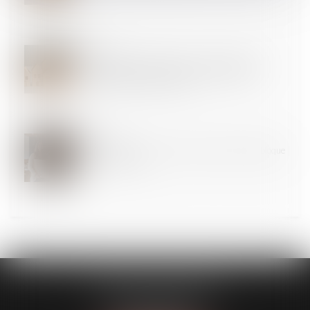
07
JUIL.
Charges de copropriété : une mise en demeure
imprécise ne permet pas d'obtenir l'exigibilité
anticipée des sommes dues
01
JUIL.
Copropriété : une mise en demeure imprécise bloque
le recouvrement
CLAVIER - WALIGORA
14 rue Saint-Honoré