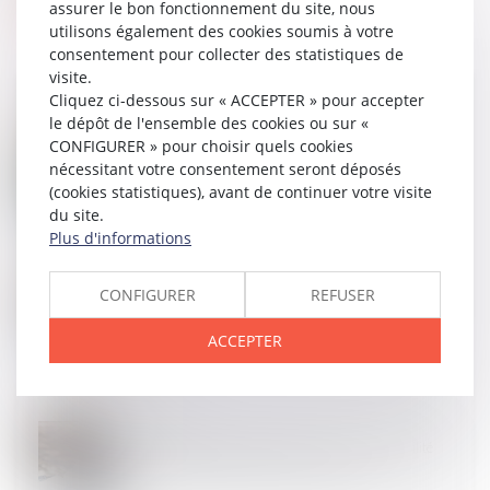
assurer le bon fonctionnement du site, nous
utilisons également des cookies soumis à votre
consentement pour collecter des statistiques de
visite.
Cliquez ci-dessous sur « ACCEPTER » pour accepter
le dépôt de l'ensemble des cookies ou sur «
CONFIGURER » pour choisir quels cookies
24
JUIL.
nécessitant votre consentement seront déposés
L’architecte sous-traitant et le maître d’œuvre
responsables du même dommage sont tenus à
(cookies statistiques), avant de continuer votre visite
réparation
du site.
Plus d'informations
10
JUIL.
CONFIGURER
REFUSER
Résiliation d’un marché à forfait et manquements
graves de l’entrepreneur à ses obligations
ACCEPTER
contractuelles
12
JUIN
Assurance dommages-ouvrage : la responsabilité
contractuelle de droit commun écartée