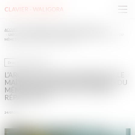
CLAVIER - WALIGORA
ACCUEIL
DROIT IMMOBILIER
DROIT DE LA CONSTRUCTION
L’ARCHITECTE SOUS-TRAITANT ET LE MAÎTRE D’ŒUVRE RESPONSABLES DU
MÊME DOMMAGE SONT TENUS À RÉPARATION
Droit de la construction
L’ARCHITECTE SOUS-TRAITANT ET LE
MAÎTRE D’ŒUVRE RESPONSABLES DU
MÊME DOMMAGE SONT TENUS À
RÉPARATION
24/07/2026