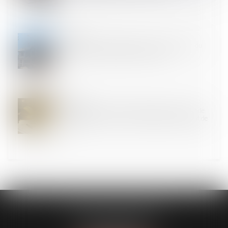
05
JUIN
Construction : éligibilité au fonds de prévention du
phénomène de mouvements de terrain
26
SEPT.
Sous-traitance et garantie de paiement : la Cour de
cassation confirme la responsabilité du dirigeant de
droit
CLAVIER - WALIGORA
14 rue Saint-Honoré