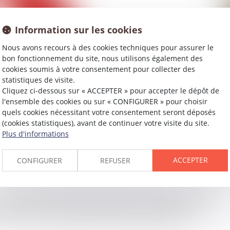
Information sur les cookies
Nous avons recours à des cookies techniques pour assurer le
bon fonctionnement du site, nous utilisons également des
cookies soumis à votre consentement pour collecter des
statistiques de visite.
Cliquez ci-dessous sur « ACCEPTER » pour accepter le dépôt de
l'ensemble des cookies ou sur « CONFIGURER » pour choisir
quels cookies nécessitant votre consentement seront déposés
(cookies statistiques), avant de continuer votre visite du site.
Plus d'informations
ACCEPTER
CONFIGURER
REFUSER
 est victime d'un accident en 2017 alors qu'il accède au toit-
e dans le cadre de travaux réalisés par une entreprise...