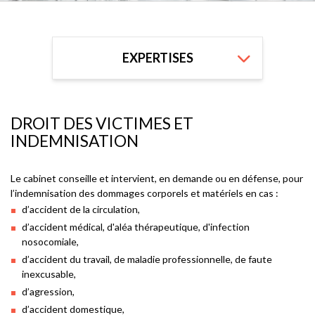
EXPERTISES
DROIT FONCIER ET DROIT DE LA PROPRIÉTÉ IMMOBILIÈRE
DROIT DES VICTIMES ET INDEMNISATION
DROIT DE LA RESPONSABILITÉ GÉNÉRALE
DROIT DES VICTIMES ET
INDEMNISATION
Le cabinet conseille et intervient, en demande ou en défense, pour
l’indemnisation des dommages corporels et matériels en cas :
d’accident de la circulation,
d’accident médical, d'aléa thérapeutique, d'infection
nosocomiale,
d’accident du travail, de maladie professionnelle, de faute
inexcusable,
d’agression,
d’accident domestique,