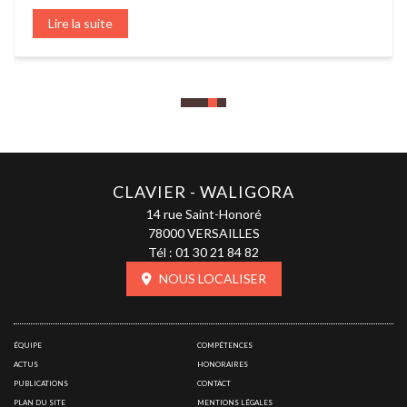
couverture
Lire la suite
Lire la suite
Lire la suite
Lire la suite
Lire la suite
CLAVIER - WALIGORA
14 rue Saint-Honoré
78000 VERSAILLES
Tél :
01 30 21 84 82
NOUS LOCALISER
ÉQUIPE
COMPÉTENCES
ACTUS
HONORAIRES
PUBLICATIONS
CONTACT
PLAN DU SITE
MENTIONS LÉGALES