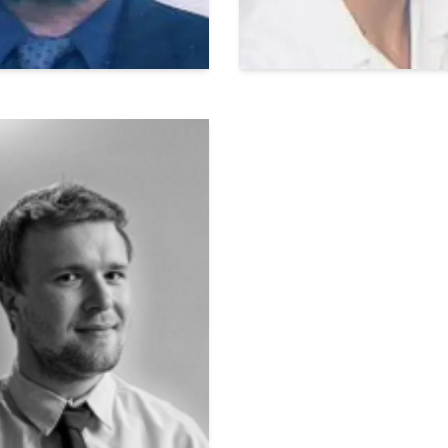
mas
REKSA