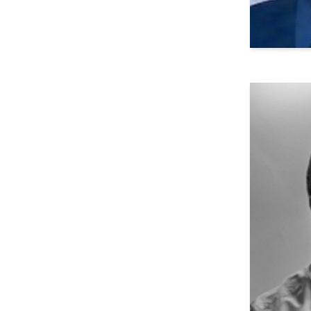
Tho
Avocat