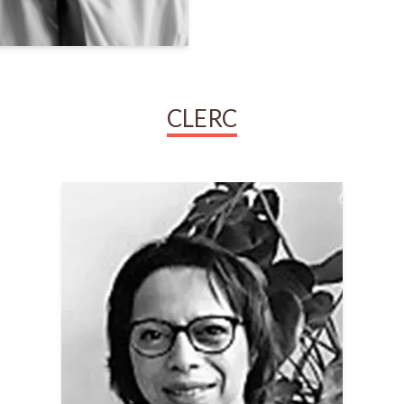
CLERC
Sonia
HADDOUCH
Clerc